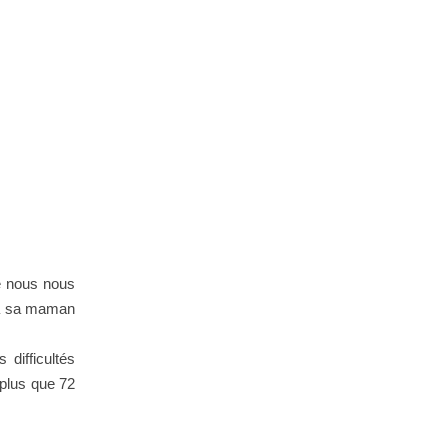
e nous nous
e à sa maman
 difficultés
 plus que 72