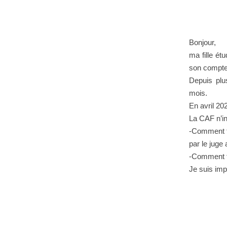
Bonjour,
ma fille ét
son compte.
Depuis plu
mois.
En avril 20
La CAF n’in
-Comment fa
par le juge 
-Comment fa
Je suis imp