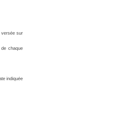
t versée sur
5 de chaque
ate indiquée