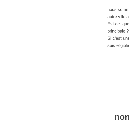
nous sommes
autre ville
Est-ce qu
principale ?
Si c’est un
suis éligibl
non