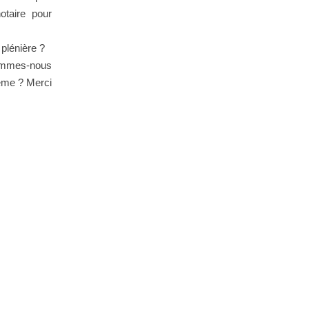
taire pour
 plénière ?
sommes-nous
même ? Merci