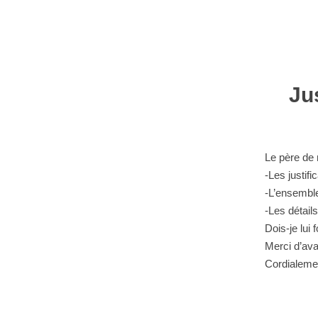
Ju
Le père de 
-Les justifi
-L’ensemble
-Les détail
Dois-je lui 
Merci d’ava
Cordialeme