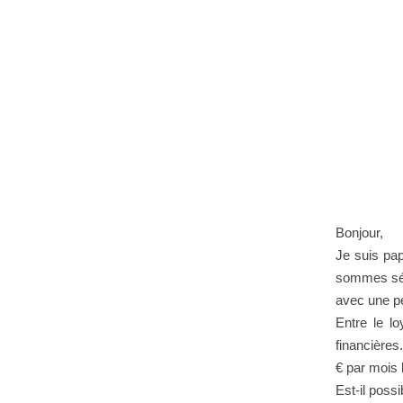
Bonjour,
Je suis pa
sommes sépa
avec une pe
Entre le lo
financières
€ par mois 
Est-il poss