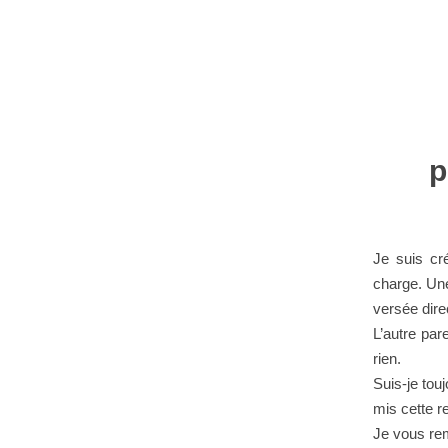
p
Je suis cr
charge. Une
versée dire
L’autre par
rien.
Suis-je tou
mis cette r
Je vous rem