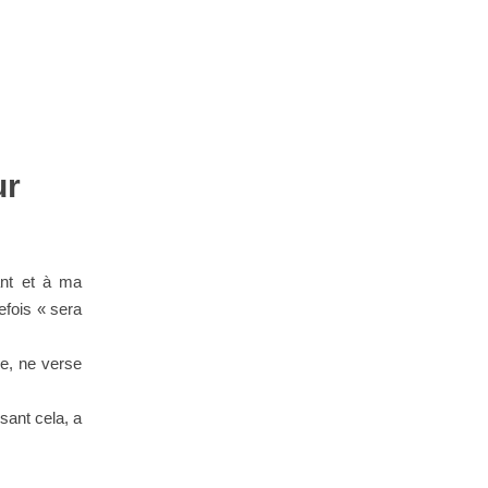
ur
ant et à ma
efois « sera
le, ne verse
sant cela, a