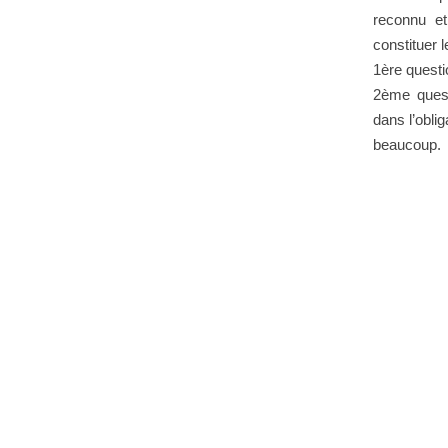
reconnu e
constituer 
1ère questi
2ème quest
dans l’obli
beaucoup.