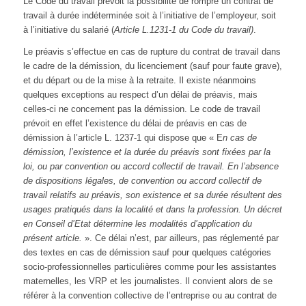
Le Code du travail prévoit la possibilité de rompre un contrat de
travail à durée indéterminée soit à l’initiative de l’employeur, soit
à l’initiative du salarié (
Article L.1231-1 du Code du travail)
.
Le préavis s’effectue en cas de rupture du contrat de travail dans
le cadre de la démission, du licenciement (sauf pour faute grave),
et du départ ou de la mise à la retraite. Il existe néanmoins
quelques exceptions au respect d’un délai de préavis, mais
celles-ci ne concernent pas la démission. Le code de travail
prévoit en effet l’existence du délai de préavis en cas de
démission à l’article L. 1237-1 qui dispose que « E
n cas de
démission, l’existence et la durée du préavis sont fixées par la
loi, ou par convention ou accord collectif de travail. En l’absence
de dispositions légales, de convention ou accord collectif de
travail relatifs au préavis, son existence et sa durée résultent des
usages pratiqués dans la localité et dans la profession. Un décret
en Conseil d’Etat détermine les modalités d’application du
présent article.
». Ce délai n’est, par ailleurs, pas réglementé par
des textes en cas de démission sauf pour quelques catégories
socio-professionnelles particulières comme pour les assistantes
maternelles, les VRP et les journalistes. Il convient alors de se
référer à la convention collective de l’entreprise ou au contrat de