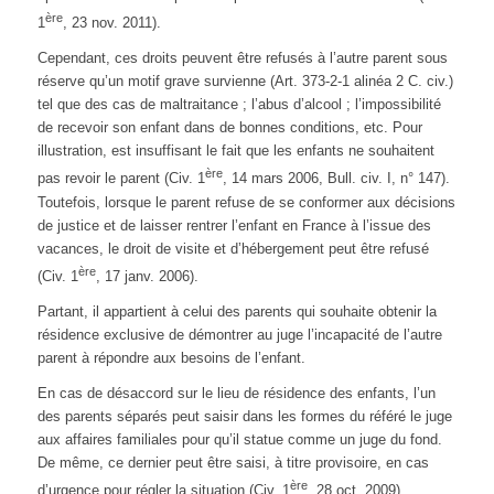
ère
1
, 23 nov. 2011).
Cependant, ces droits peuvent être refusés à l’autre parent sous
réserve qu’un motif grave survienne (Art. 373-2-1 alinéa 2 C. civ.)
tel que des cas de maltraitance ; l’abus d’alcool ; l’impossibilité
de recevoir son enfant dans de bonnes conditions, etc. Pour
illustration, est insuffisant le fait que les enfants ne souhaitent
ère
pas revoir le parent (Civ. 1
, 14 mars 2006, Bull. civ. I, n° 147).
Toutefois, lorsque le parent refuse de se conformer aux décisions
de justice et de laisser rentrer l’enfant en France à l’issue des
vacances, le droit de visite et d’hébergement peut être refusé
ère
(Civ. 1
, 17 janv. 2006).
Partant, il appartient à celui des parents qui souhaite obtenir la
résidence exclusive de démontrer au juge l’incapacité de l’autre
parent à répondre aux besoins de l’enfant.
En cas de désaccord sur le lieu de résidence des enfants, l’un
des parents séparés peut saisir dans les formes du référé le juge
aux affaires familiales pour qu’il statue comme un juge du fond.
De même, ce dernier peut être saisi, à titre provisoire, en cas
ère
d’urgence pour régler la situation (Civ. 1
, 28 oct. 2009).